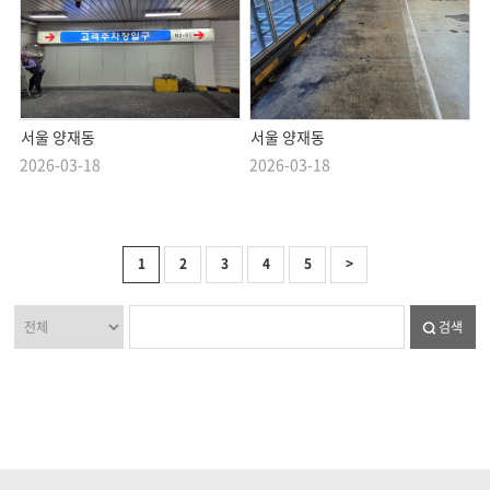
서울 양재동
서울 양재동
2026-03-18
2026-03-18
1
2
3
4
5
>
검색