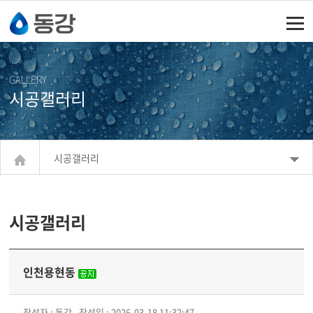
주메뉴 바로가기
컨텐츠 바로가기
GALLERY
시공갤러리
시공갤러리
시공갤러리
인천용현동
작성자 : 동강
작성일 : 2026-03-18 11:32:47