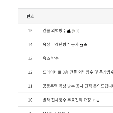
번호
15
건물 외벽방수
(1)
14
옥상 우레탄방수 공사
13
욕조 방수
12
드라이비트 3층 건물 외벽방수 및 옥상방
11
공동주택 옥상 방수 공사 견적 문의드립니
10
빌라 전체방수 무료견적 요청