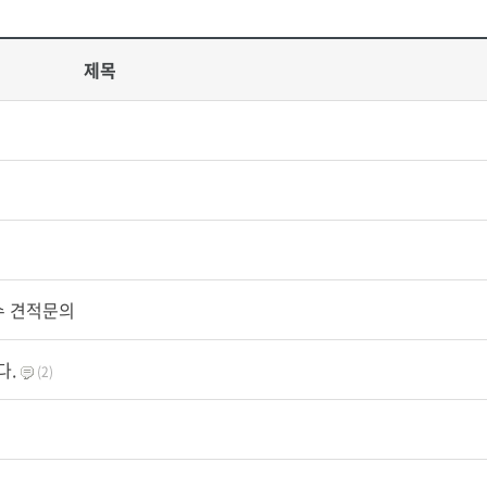
제목
수 견적문의
다.
(2)