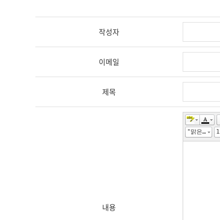
작성자
이메일
제목
"맑은 고딕", "Malgun Gothic", gulim
1
내용