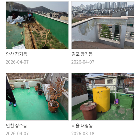
안산 장기동
김포 장기동
2026-04-07
2026-04-07
인천 장수동
서울 대림동
2026-04-07
2026-03-18